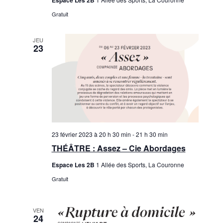
u
Espace Les 2B
m
Gratuit
l
e
t
n
JEU
23
a
t
t
i
o
n
23 février 2023 à 20 h 30 min
-
21 h 30 min
s
THÉÂTRE : Assez – Cie Abordages
Espace Les 2B
1 Allée des Sports, La Couronne
Gratuit
VEN
24