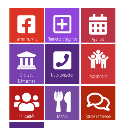
J’aime ma ville
Numéros d’urgence
Agendas
Droits et
Nous contacter
Associations
Démarches
Solidarités
Menus
Parole citoyenne