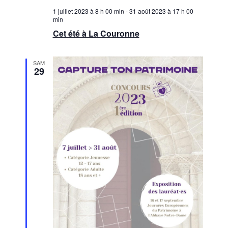
u
m
1 juillet 2023 à 8 h 00 min
-
31 août 2023 à 17 h 00
l
min
e
Cet été à La Couronne
t
n
a
t
SAM
29
t
i
o
n
s