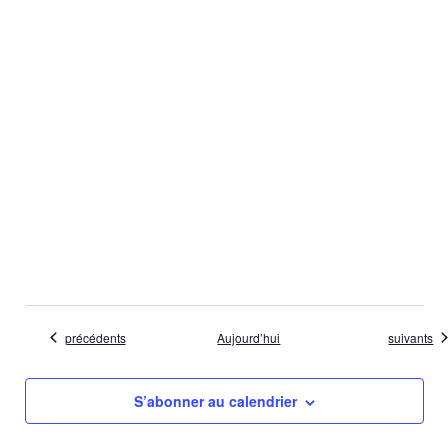
Évènements
Évènemen
précédents
Aujourd’hui
suivants
S’abonner au calendrier