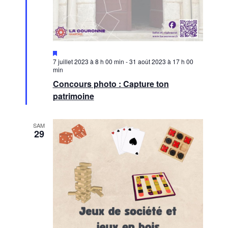
Mis
en
7 juillet 2023 à 8 h 00 min
-
31 août 2023 à 17 h 00
avant
min
Concours photo : Capture ton
patrimoine
SAM
29