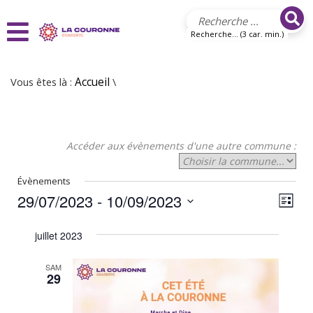
Aller au contenu principal
Recherche... (3 car. min.)
Vous êtes là :
Accueil
\
Accéder aux évènements d'une autre commune :
Évènements
29/07/2023
 - 
10/09/2023
N
N
Liste
Sélectionnez
a
a
une
juillet 2023
v
date.
v
i
SAM
i
29
g
g
a