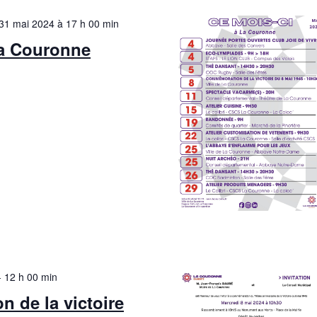
c
É
31 mai 2024 à 17 h 00 min
o
v
La Couronne
n
è
s
e
u
l
e
t
a
t
t
i
o
-
12 h 00 min
n
 de la victoire
s