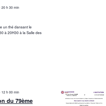
-
20 h 30 min
 un thé dansant le
0 à 20H30 à la Salle des
-
12 h 00 min
n du 79ème