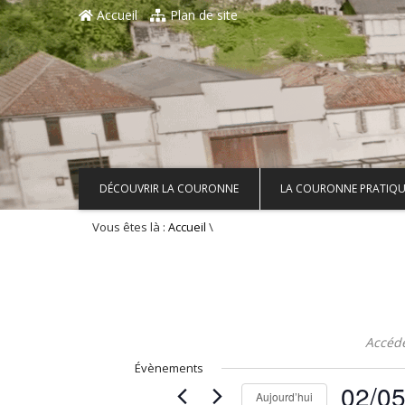
Aller au contenu principal
Accueil
Plan de site
DÉCOUVRIR LA COURONNE
LA COURONNE PRATIQU
Vous êtes là :
\
Accueil
Accéd
Évènements
02/0
Aujourd’hui