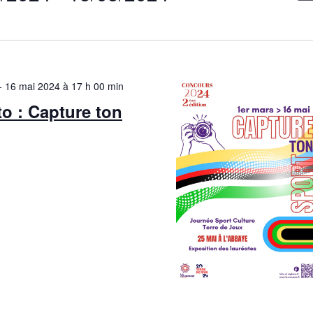
a
a
ez
v
v
i
i
g
-
16 mai 2024 à 17 h 00 min
g
a
o : Capture ton
a
t
i
t
o
i
o
n
e
p
v
a
e
r
s