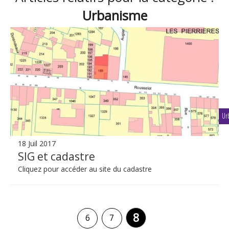
Urbanisme
Ur
18 Juil 2017
SIG et cadastre
Cliquez pour accéder au site du cadastre
8
6
7