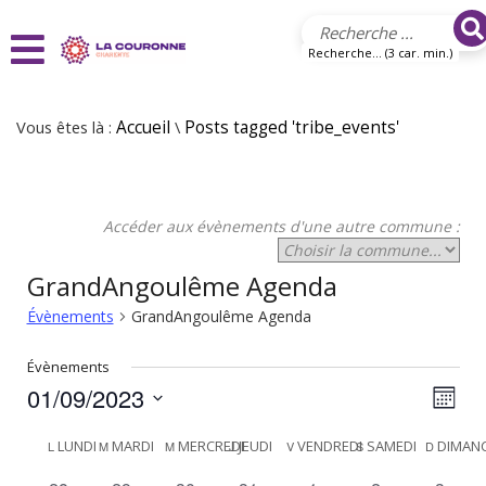
Aller au contenu principal
Recherche... (3 car. min.)
Vous êtes là :
Accueil
\
Posts tagged 'tribe_events'
Accéder aux évènements d'une autre commune :
GrandAngoulême Agenda
Évènements
GrandAngoulême Agenda
Évènements
01/09/2023
N
N
Mois
Sélectionnez
a
a
C
une
LUNDI
MARDI
MERCREDI
JEUDI
VENDREDI
SAMEDI
DIMAN
L
M
M
J
V
S
D
v
date.
v
has
has
has
has