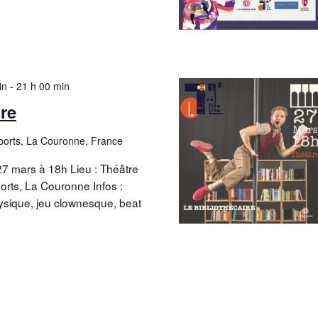
in
-
21 h 00 min
ire
Sports, La Couronne, France
 27 mars à 18h Lieu : Théâtre
ports, La Couronne Infos :
ysique, jeu clownesque, beat