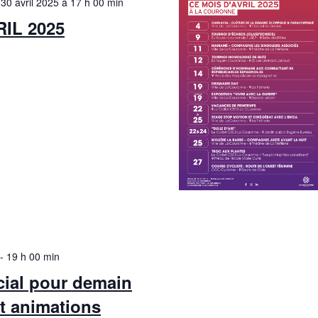
-
30 avril 2025 à 17 h 00 min
IL 2025
-
19 h 00 min
cial pour demain
t animations