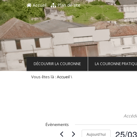
Aller au contenu principal
Accueil
Plan de site
DÉCOUVRIR LA COURONNE
LA COURONNE PRATIQU
Vous êtes là :
\
Accueil
Accéd
Évènements
25/0
Aujourd’hui