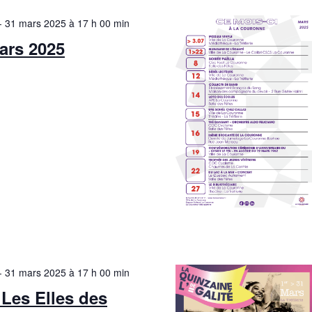
c
É
-
31 mars 2025 à 17 h 00 min
o
v
ars 2025
n
è
s
e
u
l
e
t
a
t
t
i
o
-
31 mars 2025 à 17 h 00 min
n
 Les Elles des
s